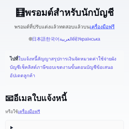
🧮 พรอมต์ AI สำหรับนักบัญชี
10 พรอมต์ที่ปรับแต่งแล้ว — ทดสอบแล้วบน
เครื่องมือ AI ฟรี
🌐
日本語
한국어
العربية
Tiếng Việt
Українська
ไปที่:
ใบแจ้งหนี้
สัญญา
สรุปการเงิน
จัดหมวดค่าใช้จ่าย
ผัง
บัญชี
เช็คลิสต์ภาษี
ขอบเขตงาน
ขั้นตอนบัญชี
ข้อเสนอ
อัปเดตลูกค้า
📧 อีเมลใบแจ้งหนี้
หรือใช้
เครื่องมือฟรี