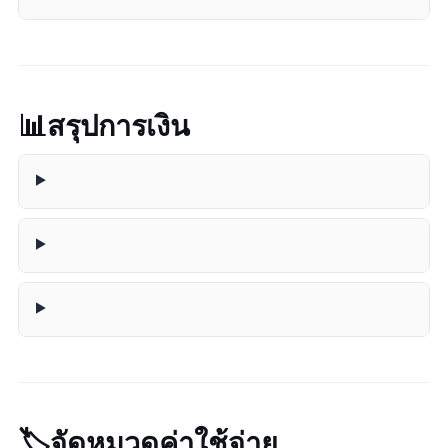
📊 สรุปการเงิน
🏷️ จัดหมวดค่าใช้จ่าย