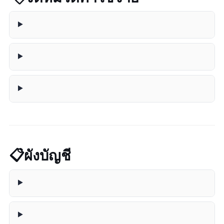
📋 ผังบัญชี