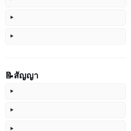
📝 สัญญา