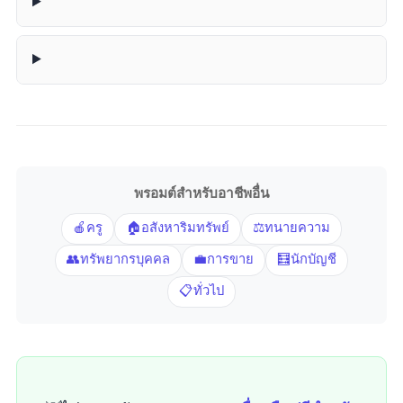
พรอมต์สำหรับอาชีพอื่น:
🍎 ครู
🏠 อสังหาริมทรัพย์
⚖️ ทนายความ
👥 ทรัพยากรบุคคล
💼 การขาย
🧮 นักบัญชี
📋 ทั่วไป