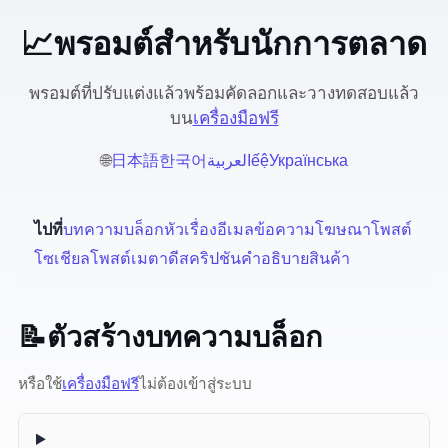
📈 พรอมต์ AI สำหรับนักการตลาด
7 พรอมต์ที่ปรับแต่งแล้ว พร้อมคัดลอกและวาง — ทดสอบแล้ว
บน
เครื่องมือ AI ฟรี
🌐
日本語
한국어
العربية
Tiếng Việt
Українська
ไปที่:
บทความบล็อก
หัวเรื่องอีเมล
ข้อความโฆษณา
โพสต์
โซเชียล
โพสต์ LinkedIn
เมตาดีสคริปชัน
คำอธิบายสินค้า
📝 ตัวสร้างบทความบล็อก
หรือใช้
เครื่องมือฟรี
— ไม่ต้องเข้าสู่ระบบ